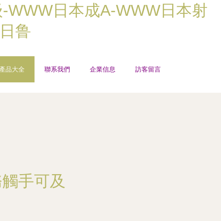
级-WWW日本成A-WWW日本射
日日鲁
產品大全
聯系我們
企業信息
訪客留言
務觸手可及