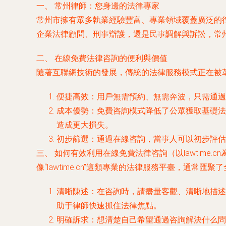
一、 常州律師：您身邊的法律專家
常州市擁有眾多執業經驗豐富、專業領域覆蓋廣泛的
企業法律顧問、刑事辯護，還是民事調解與訴訟，常
二、 在線免費法律咨詢的便利與價值
隨著互聯網技術的發展，傳統的法律服務模式正在被
便捷高效
：用戶無需預約、無需奔波，只需通過
成本優勢
：免費咨詢模式降低了公眾獲取基礎法
造成更大損失。
初步篩選
：通過在線咨詢，當事人可以初步評估
三、 如何有效利用在線免費法律咨詢（以lawtime.cn
像“lawtime.cn”這類專業的法律服務平臺，通
清晰陳述
：在咨詢時，請盡量客觀、清晰地描述
助于律師快速抓住法律焦點。
明確訴求
：想清楚自己希望通過咨詢解決什么問