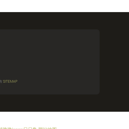
有
SITEMAP