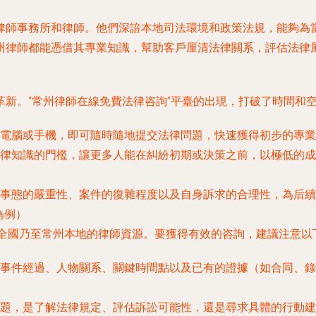
律師事務所和律師。他們深諳本地司法環境和政策法規，能夠為
州律師都能憑借其專業知識，幫助客戶厘清法律關系，評估法律
革新。“常州律師在線免費法律咨詢”平臺的出現，打破了時間和
電腦或手機，即可隨時隨地提交法律問題，快速獲得初步的專業
律知識的門檻，讓更多人能在糾紛初期或決策之前，以極低的成
事態的嚴重性、案件的復雜程度以及自身訴求的合理性，為后續
為例）
常匯聚了全國乃至常州本地的律師資源。要獲得有效的咨詢，建議注意
事件經過、人物關系、關鍵時間點以及已有的證據（如合同、錄
題，是了解法律規定、評估訴訟可能性，還是尋求具體的行動建