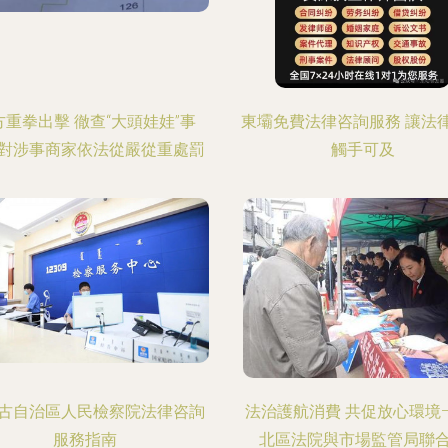
方重拳出擊 徹查“大頭娃娃”事
東壩免費法律咨詢服務 讓法
對涉事商家依法從嚴從重處罰
觸手可及
古自治區人民檢察院法律咨詢
法治護航消費 共促放心環境
服務指南
北區法院與市場監管局聯