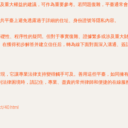
及重大權益的建議，可作為重要參考。若問題復雜，平臺通常會
共平臺上避免透露過于詳細的住址、身份證號等隱私內容。
多基礎性、程序性的疑問。但對于事實復雜、證據繁多或涉及重大
。在獲得初步解答并建立信任后，轉為線下面對面深入溝通、簽
的體現，它讓專業法律支持變得觸手可及。善用這些平臺，如同擁
到法律困境時，請記住，專業、盡責的常州律師和便捷的在線服
40.html