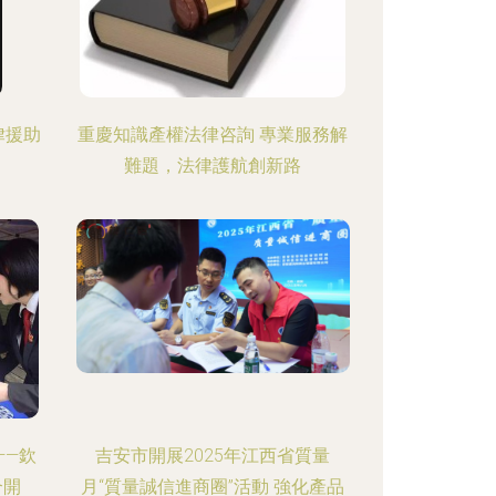
律援助
重慶知識產權法律咨詢 專業服務解
難題，法律護航創新路
——欽
吉安市開展2025年江西省質量
合開
月“質量誠信進商圈”活動 強化產品