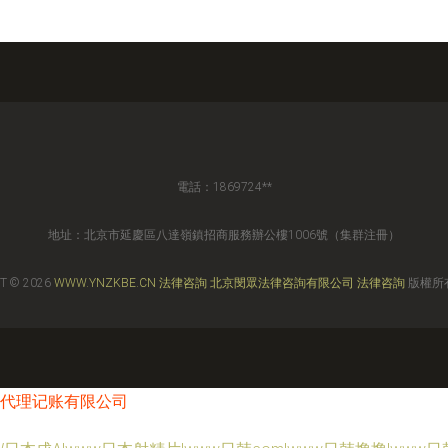
電話：1869724**
地址：北京市延慶區八達嶺鎮招商服務辦公樓1006號（集群注冊）
T © 2026
WWW.YNZKBE.CN
法律咨詢
北京閔眾法律咨詢有限公司
法律咨詢
版權所
代理记账有限公司