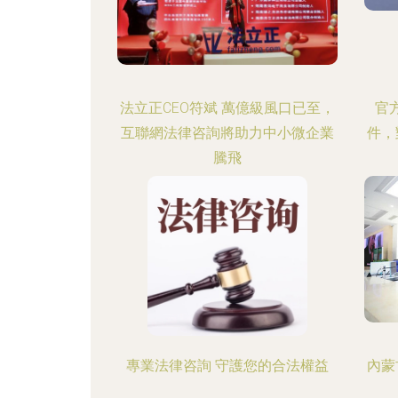
法立正CEO符斌 萬億級風口已至，
官
互聯網法律咨詢將助力中小微企業
件，
騰飛
專業法律咨詢 守護您的合法權益
內蒙