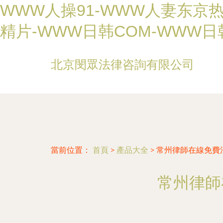
WWW人操91-WWW人妻东京热
精片-WWW日韩COM-WWW
北京閔眾法律咨詢有限公司
當前位置：
首頁
>
產品大全
>
常州律師在線免費
常州律師